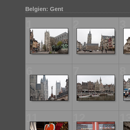
Belgien: Gent
1
2
3
6
7
8
11
12
1