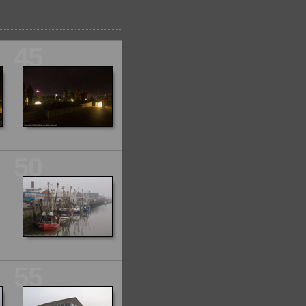
45
50
55