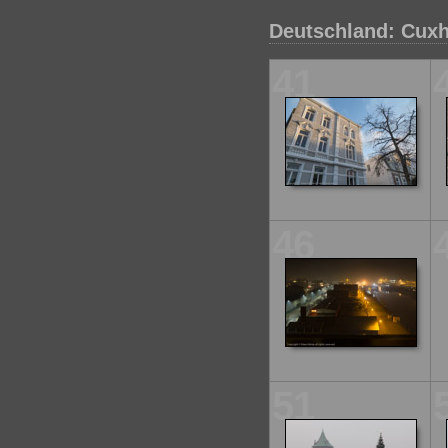
Deutschland: Cux
41
46
51