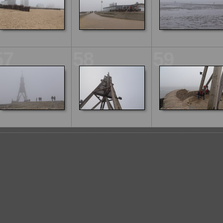
57
58
59