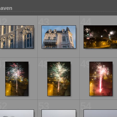
haven
42
43
44
47
48
49
52
53
54