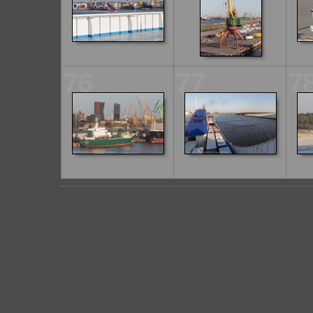
76
77
7