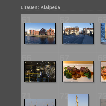
Litauen: Klaipeda
61
62
6
66
67
6
71
72
7