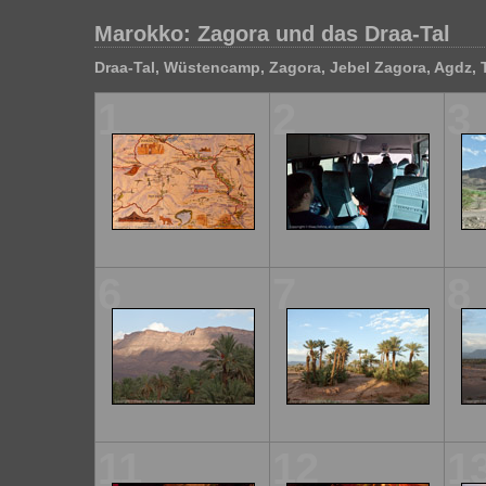
Marokko: Zagora und das Draa-Tal
Draa-Tal, Wüstencamp, Zagora, Jebel Zagora, Agdz, Tiz
1
2
3
6
7
8
11
12
1